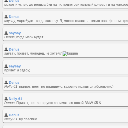
Denus
может и успею до релиза 5ки на пк, подготовительный конверт и на консе
Denus
saysay
, марк будет, когда закончу. Я, можно сказать, только начал) несмот
saysay
Denus
, когда марк будет
Denus
saysay
, привет, молодец, че хотел?
saysay
привет, а здесь)
Denus
Nelly-61
, привет, неет, не планирую, кузов не нравится абсолютно)
Nelly-61
Denus
, Привет, не планируеш заниматься новой BMW X5 &
Denus
Nelly-61
, ну спасибо