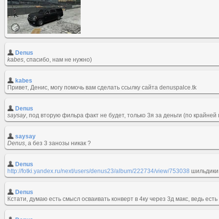
Denus
kabes
, спасибо, нам не нужно)
kabes
Привет, Денис, могу помочь вам сделать ссылку сайта denuspalce.tk
Denus
saysay
, под вторую фильра факт не будет, только 3я за деньги (по крайне
saysay
Denus
, а без 3 занозы никак ?
Denus
http://fotki.yandex.ru/next/users/denus23/album/222734/view/753038
шильдики 
Denus
Кстати, думаю есть смысл осваивать конверт в 4ку через 3д макс, ведь ест