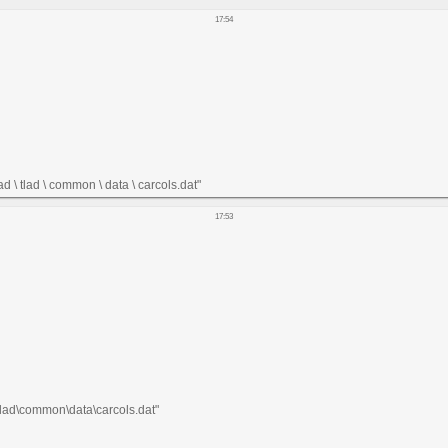
17:54
d \ tlad \ common \ data \ carcols.dat"
17:53
\tlad\common\data\carcols.dat"