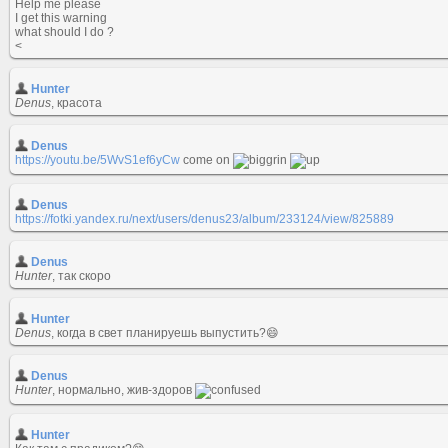
Help me please
I get this warning
what should I do ?
<
Hunter
Denus
, красота
Denus
https://youtu.be/5WvS1ef6yCw
come on
Denus
https://fotki.yandex.ru/next/users/denus23/album/233124/view/825889
Denus
Hunter
, так скоро
Hunter
Denus
, когда в свет планируешь выпустить?😄
Denus
Hunter
, нормально, жив-здоров
Hunter