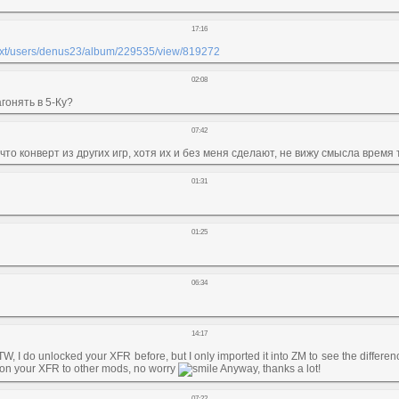
17:16
/next/users/denus23/album/229535/view/819272
02:08
гонять в 5-Ку?
07:42
 что конверт из других игр, хотя их и без меня сделают, не вижу смысла время 
01:31
01:25
06:34
14:17
BTW, I do unlocked your XFR before, but I only imported it into ZM to see the diff
ing on your XFR to other mods, no worry
Anyway, thanks a lot!
07:22