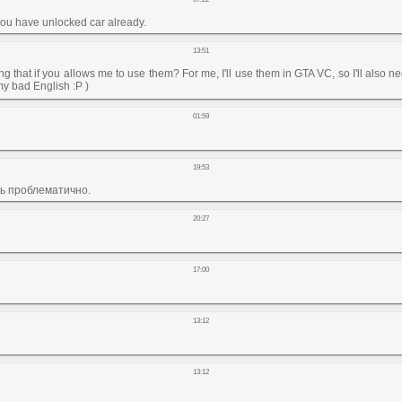
, you have unlocked car already.
13:51
that if you allows me to use them? For me, I'll use them in GTA VC, so I'll also n
 my bad English :P )
01:59
19:53
ать проблематично.
20:27
17:00
13:12
13:12