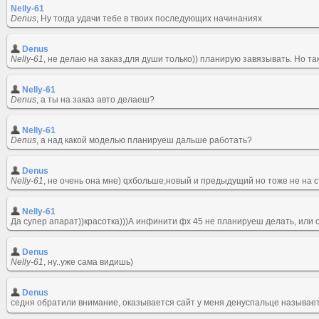
Nelly-61
Denus
, Ну тогда удачи тебе в твоих последующих начинаниях
Denus
Nelly-61
, не делаю на заказ,для души только)) планирую завязывать. Но та
Nelly-61
Denus
, а ты на заказ авто делаеш?
Nelly-61
Denus
, а над какой моделью планируеш дальше работать?
Denus
Nelly-61
, не очень она мне) qxбольше,новый и предыдущий но тоже не на ст
Nelly-61
Да супер апарат))красотка)))А инфинити фх 45 не планируеш делать, или
Denus
Nelly-61
, ну..уже сама видишь)
Denus
седня обратили внимание, оказывается сайт у меня денуспальце называет