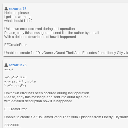
rezatrue75
Help me please
I get this warning
what should I do ?
Unknown error occurred during last operation
Please, copy this message and send it to the author by e-mail
With a detailed description of how it happened
EFCreateError
Unable to create file "D: \ Game \ Grand Theft Auto Episodes from Liberty City \ tla
rezatrue75
ترجمه
لطفا کمکم کنید
برام این اخطار رو میده
چکار باید بکنم ؟
Unknown error has been occured during last operation
Please, copy this message and sent it to autor by e-mail
with detailed description how it is happened
EFCreateError
Unable to create file "D:\Game\Grand Theft Auto Episodes from Liberty City\tlad
338/5000