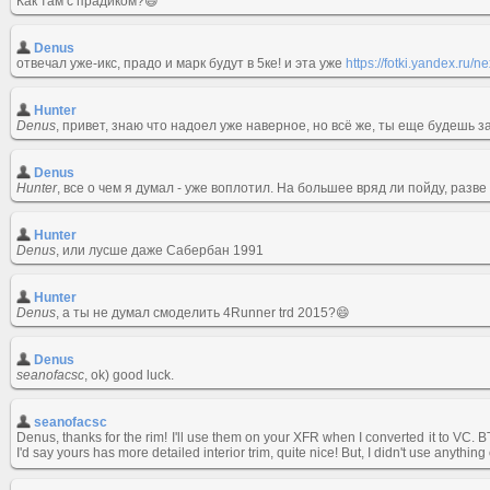
Как там с прадиком?😄
Denus
отвечал уже-икс, прадо и марк будут в 5ке! и эта уже
https://fotki.yandex.ru
Hunter
Denus
, привет, знаю что надоел уже наверное, но всё же, ты еще будешь за
Denus
Hunter
, все о чем я думал - уже воплотил. На большее вряд ли пойду, разве
Hunter
Denus
, или лусше даже Сабербан 1991
Hunter
Denus
, а ты не думал смоделить 4Runner trd 2015?😄
Denus
seanofacsc
, ok) good luck.
seanofacsc
Denus, thanks for the rim! I'll use them on your XFR when I converted it to VC. 
I'd say yours has more detailed interior trim, quite nice! But, I didn't use anyth