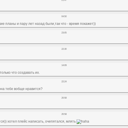
21:47
04:50
кие планы и пару лет назад были,так что - время покажет))
23:05
22:30
14:09
олько что создавать их.
22:24
 она тебе вобще нравится?
20:58
20:58
ся)) хотел плейс написать, очепятался, млять