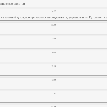
рвацию все работы)
14:27
ря на готовый кузов, все приходится переделывать, улучшать и тп. Кузов почти
13:40
13:06
10:42
15:18
11:33
17:11