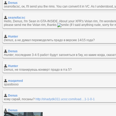
Denus
seanofacsc
, ок, I'll send you the rims. You can convert it in VC. As I understood
seanofacsc
Hello, Denus, I'm Sean in GTA-INSIDE. About your XFR's Volan rim, I'm wondering 
please send me the Volan rim, thanks
(If I said anything rude, sorry for
Hunter
Denus
, а не думал перемоделить прадо в версию 14/15 года?
Denus
Hunter
, последние 3-4-5 работ будут загоняться в 5ку, но какие когда, сказ
Hunter
Denus, не планируешь конверт прадо в гта 5?
maqamed
spasibooo
Denus
кому сарай, посаны?
http://shadydk311.ucoz.com/load....1-1-0-1
Denus