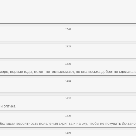
17:48
15:25
14:36
й мере, первые годы, может потом взломают, но она весьма добротно сделана 
14:34
14:32
и оптика
14:30
ь большая вероятность появления скрипта и на 5ку, чтобы не покупать 3ю заноз
14:29