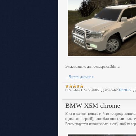
Эксклюзивно для denuspalce.3dn.ru.
...
Читать дальше »
ПРОСМОТРОВ:
4685
|
ДОБАВИЛ:
DENUS
|
Д
BMW X5M chrome
Мка в легком тюнинге.. Что то вроде винило
(одна из версий), антибликовое(или как 
Рекомендуется использовать с енб, любых вер