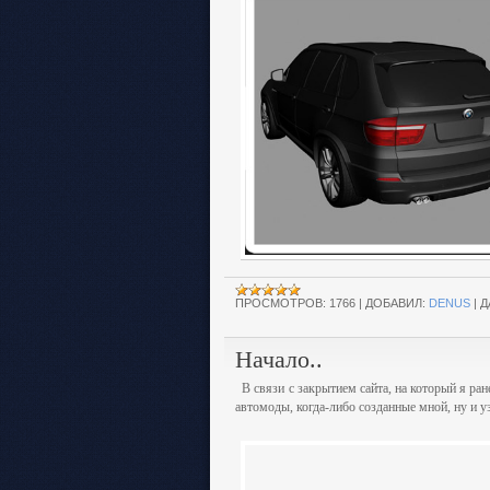
ПРОСМОТРОВ:
1766
|
ДОБАВИЛ:
DENUS
|
Д
Начало..
В связи с закрытием сайта, на который я ран
автомоды, когда-либо созданные мной, ну и у