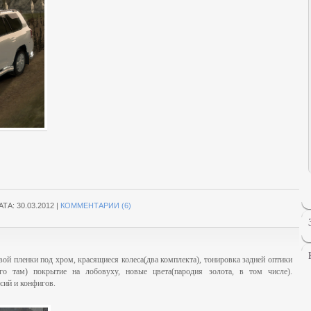
АТА:
30.03.2012
|
КОММЕНТАРИИ (6)
вой пленки под хром, красящиеся колеса(два комплекта), тонировка задней оптики
его там) покрытие на лобовуху, новые цвета(пародия золота, в том числе).
сий и конфигов.