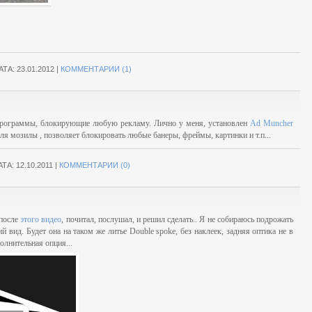
АТА:
23.01.2012
|
КОММЕНТАРИИ (1)
е программы, блокирующие любую рекламу. Лично у меня, установлен
Ad Muncher
ля мозилы , позволяет блокировать любые банеры, фреймы, картинки и т.п...
АТА:
12.10.2011
|
КОММЕНТАРИИ (0)
 после
этого видео
, почитал, послушал, и решил сделать.. Я не собираюсь подрожать
й вид. Будет она на таком же литье Double spoke, без наклеек, задняя оптика не в
олнительная опция...