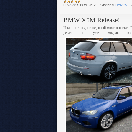
ПРОСМОТРОВ:
2512
|
ДОБАВИЛ:
DENUS
|
Д
BMW X5M Release!!!
И так, вот он долгожданный момент настал. П
делал но уже модель из че