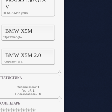
PRADO 150 GTA
V
DENUS Man you&
BMW X5M
https://meogtw
BMW X5M 2.0
поправил, ага
СТАТИСТИКА
Онлайн всего:
1
Гостей:
1
Пользователей:
0
КАЛЕНДАРЬ