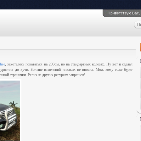
Приветствую Вас
,
П
ise
, захотелось покататься на 200ом, но на стандартных колесах. Ну вот и сделал
нгурятник до кучи. Больше изменений никаких не вносил. Мож кому тоже будет
анной странички. Релиз на других ресурсах запрещен!