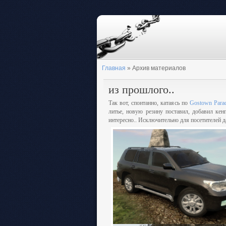
Главная
»
Архив материалов
из прошлого..
Так вот, спонтанно, катаясь по
Gostown Parad
литье, новую резину поставил, добавил ке
интересно.. Исключительно для посетителей д