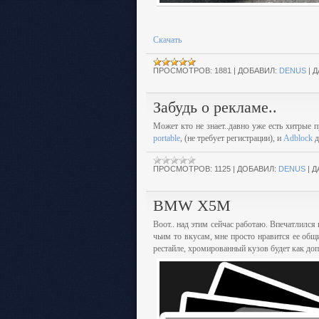
Скачать
ПРОСМОТРОВ:
1881
|
ДОБАВИЛ:
DENUS
|
Д
Забудь о рекламе..
Может кто не знает..давно уже есть хитры
portable
, (не требует регистрации), и
Adblock
д
ПРОСМОТРОВ:
1125
|
ДОБАВИЛ:
DENUS
|
Д
BMW X5M
Воот.. над этим сейчас работаю. Впечатлился
чьим то вкусам, мне просто нравится ее общи
рестайле, хромированный кузов будет как доп