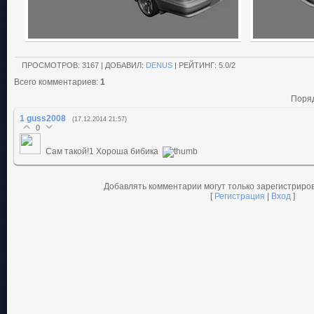
ПРОСМОТРОВ
: 3167 |
ДОБАВИЛ
:
DENUS
|
РЕЙТИНГ
:
5.0
/
2
Всего комментариев
:
1
Поряд
1
guss2008
(17.12.2014 21:57)
0
Сам такой!1 Хороша бибика
Добавлять комментарии могут только зарегистриро
[
Регистрация
|
Вход
]